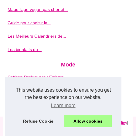
Maquillage vegan pas cher et...
Guide pour choisir la...
Les Meilleurs Calendriers de...
Les bienfaits du...
Mode
Coffrets Parfum pour Enfants...
This website uses cookies to ensure you get
La symbolique de la tortue...
the best experience on our website.
Artistes tatoueurs...
Learn more
Refuse Cookie
Allow cookies
© 2026
Polly-maquillage.com
|
Schéma les archives
|
Cookies Policy
|
RSS
|
eZ Publish
en