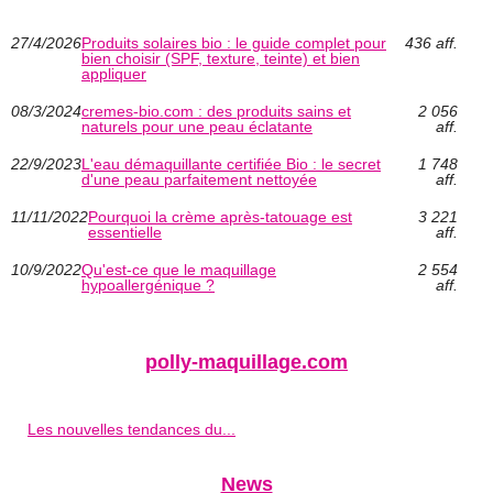
27/4/2026
Produits solaires bio : le guide complet pour
436 aff.
bien choisir (SPF, texture, teinte) et bien
appliquer
08/3/2024
cremes-bio.com : des produits sains et
2 056
naturels pour une peau éclatante
aff.
22/9/2023
L'eau démaquillante certifiée Bio : le secret
1 748
d'une peau parfaitement nettoyée
aff.
11/11/2022
Pourquoi la crème après-tatouage est
3 221
essentielle
aff.
10/9/2022
Qu'est-ce que le maquillage
2 554
hypoallergénique ?
aff.
polly-maquillage.com
Les nouvelles tendances du...
News